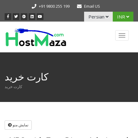
+91 9800 255 199
Email US
Persian
INR
Toggle
navigat
کارت خرید
کارت خرید
نمایش منو