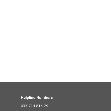
Helpline Numbers
033 714 814 29