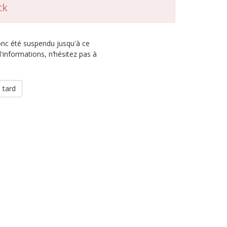
ck
donc été suspendu jusqu'à ce
'informations, n’hésitez pas à
 tard